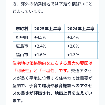
方、郊外の傾斜団地では下落や横ばいにと
どまっています。
市町村
2025年上昇率
2024年上昇率
府中町
+4.5%
+3.4%
広
広島市
+2.4%
+2.0%
都
福山市
+1.6%
+1.3%
緩
住宅地の価格動向を左右する最大の要因は
「利便性」と「平坦性」です。
交通アクセ
スが良く平地に位置する住宅地では需要が
堅調で、
子育て環境や教育施設へのアクセ
スの良さが評価され、地価上昇を支えてい
ます
。