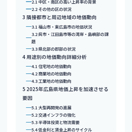
2.1
中区・南区の高い上昇率の背景
2.2
その他の区の状況
3
隣接都市と周辺地域の地価動向
3.1
福山市・東広島市の地価状況
3.2
呉市・江田島市等の湾岸・島嶼部の課
題
3.3
県北部の郡部の状況
4
用途別の地価動向詳細分析
4.1
住宅地の地価動向
4.2
商業地の地価動向
4.3
工業地の地価動向
5
2025年広島県地価上昇を加速させる
要因
5.1
大型再開発の進展
5.2
交通インフラの強化
5.3
半導体投資と物流需要
5.4
低金利と賃金上昇のサイクル