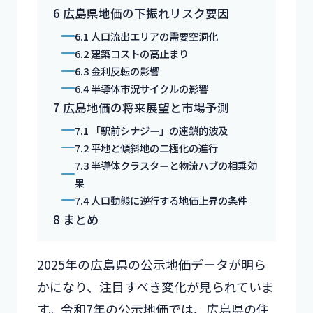
6
広島県地価の下振れリスク要因
6.1
人口流出エリアの需要空洞化
6.2
建築コストの高止まり
6.3
金利反転の影響
6.4
半導体市況サイクルの影響
7
広島地価の将来展望と市場予測
7.1
「駅前シナジー」の連鎖的波及
7.2
平地と傾斜地の二極化の進行
7.3
半導体クラスターと物流ハブの相乗効
果
7.4
人口動態に逆行する地価上昇の条件
8
まとめ
2025年の広島県の公示地価データが明ら
かになり、注目すべき変化が見られていま
す。令和7年の公示地価では、広島県の住