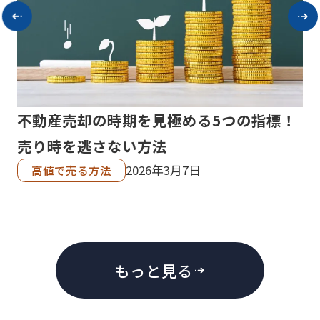
ミン
不動産売却の時期を見極める5つの指標！
収
売り時を逃さない方法
と
却
2026年3月7日
高値で売る方法
もっと見る