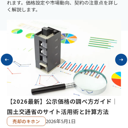
れます。価格設定や市場動向、契約の注意点を詳し
く解説します。
と
【2026最新】公示価格の調べ方ガイド｜
公
国土交通省のサイト活用術と計算方法
地
2026年5月1日
売却のキホン