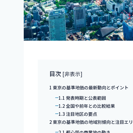
目次
[
非表示
]
1
東京の基準地価の最新動向とポイント
1.1
発表時期と公表範囲
1.2
全国や前年との比較結果
1.3
注目地区の要点
2
東京の基準地価の地域別傾向と注目エ
2.1
都心部の商業地の動き