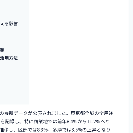
える影響
響
活用方法
地価の最新データが公表されました。東京都全域の全用途
記録し、特に商業地では前年8.4%から11.2%へと
移し、区部では8.3%、多摩では3.5%の上昇となり