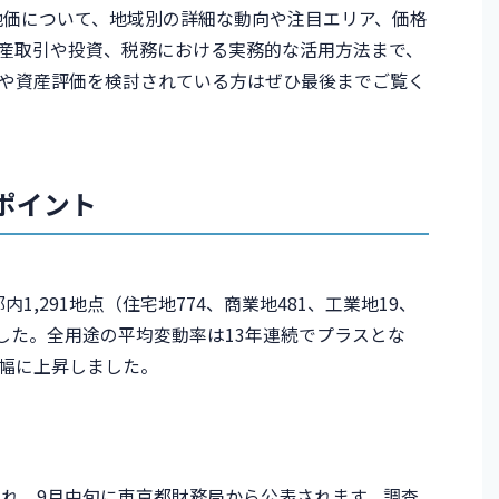
準地価について、地域別の詳細な動向や注目エリア、価格
産取引や投資、税務における実務的な活用方法まで、
や資産評価を検討されている方はぜひ最後までご覧く
ポイント
内1,291地点（住宅地774、商業地481、工業地19、
した。全用途の平均変動率は13年連続でプラスとな
と大幅に上昇しました。
され、9月中旬に東京都財務局から公表されます。調査