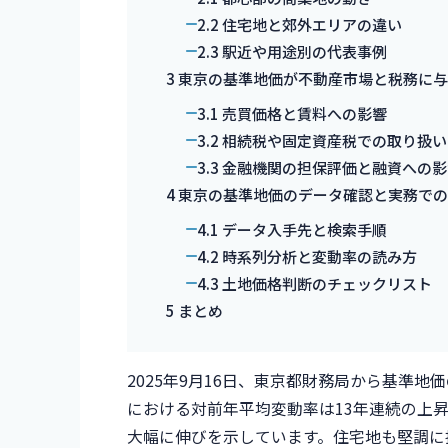
2.2
住宅地と郊外エリアの違い
2.3
駅近や用途別の代表事例
3
東京の基準地価が不動産市場と税務に与
3.1
売買価格と賃料への影響
3.2
相続税や固定資産税での取り扱い
3.3
金融機関の担保評価と融資への影
4
東京の基準地価のデータ確認と実務での
4.1
データ入手先と検索手順
4.2
時系列分析と変動率の読み方
4.3
土地価格判断のチェックリスト
5
まとめ
2025年9月16日、東京都財務局から基準
における対前年平均変動率は13年連続の上昇を
大幅に伸びを示しています。住宅地も堅調に推