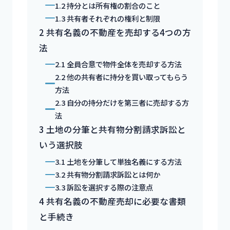
1.2
持分とは所有権の割合のこと
1.3
共有者それぞれの権利と制限
2
共有名義の不動産を売却する4つの方
法
2.1
全員合意で物件全体を売却する方法
2.2
他の共有者に持分を買い取ってもらう
方法
2.3
自分の持分だけを第三者に売却する方
法
3
土地の分筆と共有物分割請求訴訟と
いう選択肢
3.1
土地を分筆して単独名義にする方法
3.2
共有物分割請求訴訟とは何か
3.3
訴訟を選択する際の注意点
4
共有名義の不動産売却に必要な書類
と手続き