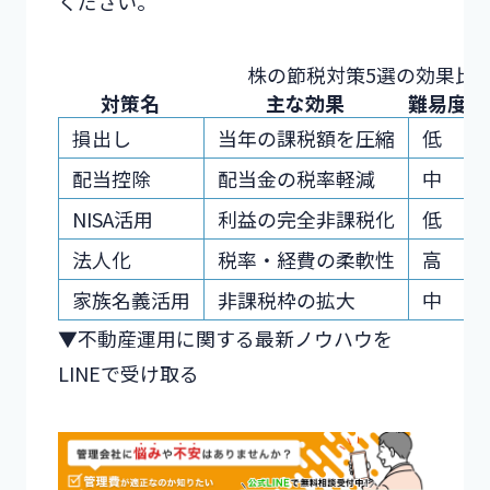
ください。
株の節税対策5選の効果比
対策名
主な効果
難易度
損出し
当年の課税額を圧縮
低
配当控除
配当金の税率軽減
中
NISA活用
利益の完全非課税化
低
法人化
税率・経費の柔軟性
高
家族名義活用
非課税枠の拡大
中
▼不動産運用に関する最新ノウハウを
LINEで受け取る