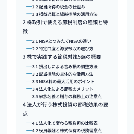
1.2
配当所得の税金の仕組み
1.3
損益通算と繰越控除の活用方法
2
株取引で使える節税制度の種類と特
徴
2.1
NISAとつみたてNISAの違い
2.2
特定口座と源泉徴収の選び方
3
株で実践する節税対策5選の概要
3.1
損出しによる含み損の調整方法
3.2
配当控除の具体的な活用方法
3.3
NISA枠の最大活用のポイント
3.4
法人化による節税のメリット
3.5
家族名義と贈与の税務上の注意点
4
法人が行う株式投資の節税効果の要
点
4.1
法人化で変わる税負担の比較表
4.2
役員報酬と株式保有の税務留意点