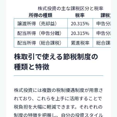
株式投資の主な課税区分と税率
所得の種類
税率
課税方
譲渡所得（売却益）
20.315%
申告分離
配当所得（申告分離）
20.315%
申告分離
配当所得（総合課税）
累進税率
総合課税
株取引で使える節税制度の
種類と特徴
株式投資には複数の税制優遇制度が用意さ
れており、これらを上手に活用することで
税負担を大幅に軽減できます。それぞれの
制度の特徴を把握し、自分の投資スタイル