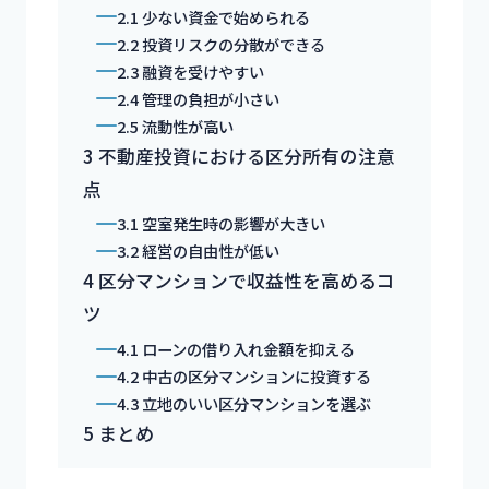
2.1
少ない資金で始められる
2.2
投資リスクの分散ができる
2.3
融資を受けやすい
2.4
管理の負担が小さい
2.5
流動性が高い
3
不動産投資における区分所有の注意
点
3.1
空室発生時の影響が大きい
3.2
経営の自由性が低い
4
区分マンションで収益性を高めるコ
ツ
4.1
ローンの借り入れ金額を抑える
4.2
中古の区分マンションに投資する
4.3
立地のいい区分マンションを選ぶ
5
まとめ