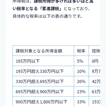
所得税は、
課税所得が多ければ多いほど高
い税率となる「累進課税」
となっており、
具体的な税率は以下の表の通りです。
課税対象となる所得金額
税率
控除額
195万円以下
5％
0円
195万円超え330万円以下
10％
9万7,5
330万円超え695万円以下
20％
42万7,
695万円超え900万円以下
23％
63万6,
900万円超え1,800万円以下
33％
153万6