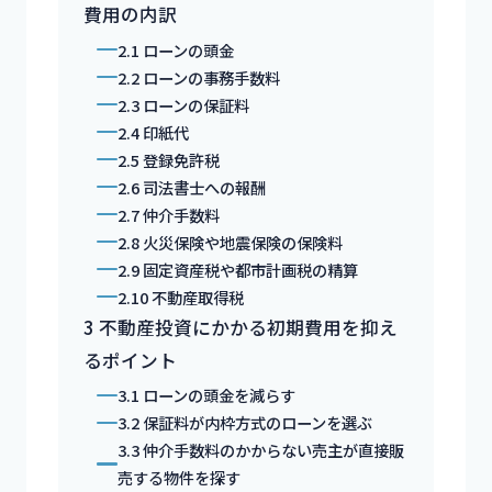
費用の内訳
2.1
ローンの頭金
2.2
ローンの事務手数料
2.3
ローンの保証料
2.4
印紙代
2.5
登録免許税
2.6
司法書士への報酬
2.7
仲介手数料
2.8
火災保険や地震保険の保険料
2.9
固定資産税や都市計画税の精算
2.10
不動産取得税
3
不動産投資にかかる初期費用を抑え
るポイント
3.1
ローンの頭金を減らす
3.2
保証料が内枠方式のローンを選ぶ
3.3
仲介手数料のかからない売主が直接販
売する物件を探す